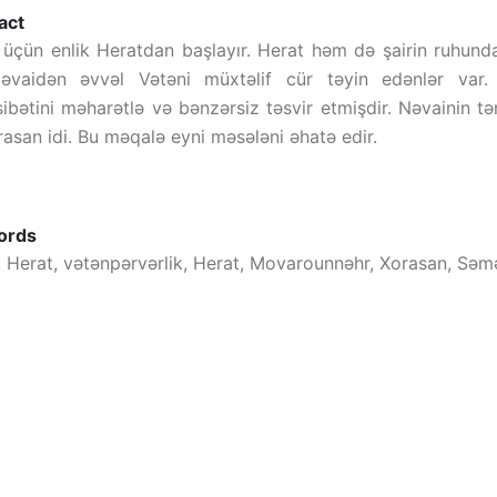
act
 üçün enlik Heratdan başlayır. Herat həm də şairin ruhunda 
Nəvaidən əvvəl Vətəni müxtəlif cür təyin edənlər var.
ibətini məharətlə və bənzərsiz təsvir etmişdir. Nəvainin tə
asan idi. Bu məqalə eyni məsələni əhatə edir.
ords
, Herat, vətənpərvərlik, Herat, Movarounnəhr, Xorasan, Sə