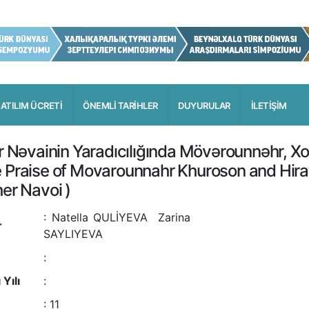
ATILIM ÜCRETİ
ÖNEMLİ TARİHLER
DUYURULAR
İLETİŞİM
ir Nəvainin Yaradıcılığında Mövərounnəhr, X
 Praise of Movarounnahr Khuroson and Hirat 
her Navoi
)
:
Natella QULİYEVA
Zarina
r
SAYLIYEVA
:
 Yılı
:
:
11