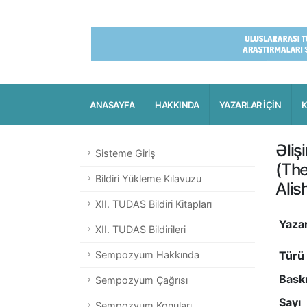
ANASAYFA
HAKKINDA
YAZARLAR İÇİN
K
Əliş
Sisteme Giriş
(
The
Bildiri Yükleme Kılavuzu
Alis
XII. TUDAS Bildiri Kitapları
Yaza
XII. TUDAS Bildirileri
Sempozyum Hakkında
Türü
Baskı
Sempozyum Çağrısı
Sayı
Sempozyum Konuları