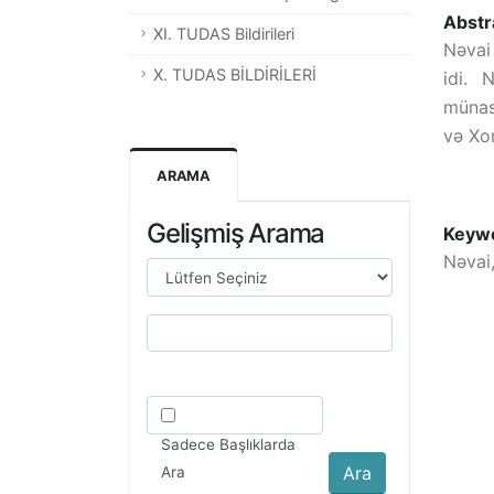
Abstr
XI. TUDAS Bildirileri
Nəvai
X. TUDAS BİLDİRİLERİ
idi. 
münas
və Xor
ARAMA
Gelişmiş Arama
Keyw
Nəvai
Sadece Başlıklarda
Ara