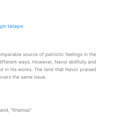
in tıklayın
mparable source of patriotic feelings in the
ifferent ways. However, Navoi skillfully and
d in his works. The land that Navoi praised
overs the same issue.
kand, "Khamsa"