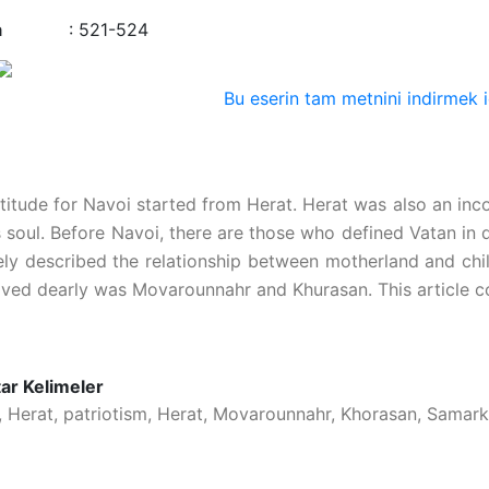
a
:
521-524
Bu eserin tam metnini indirmek iç
titude for Navoi started from Herat. Herat was also an inco
 soul. Before Navoi, there are those who defined Vatan in d
ely described the relationship between motherland and chil
oved dearly was Movarounnahr and Khurasan. This article c
ar Kelimeler
, Herat, patriotism, Herat, Movarounnahr, Khorasan, Samar