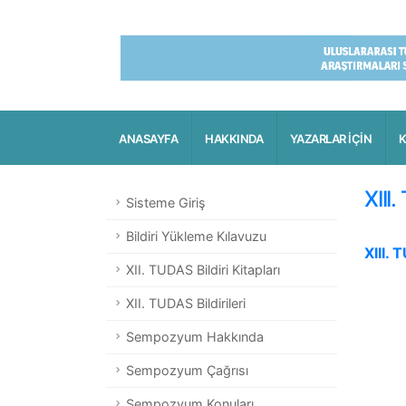
ANASAYFA
HAKKINDA
YAZARLAR İÇİN
K
XIII
Sisteme Giriş
Bildiri Yükleme Kılavuzu
XIII.
XII. TUDAS Bildiri Kitapları
XII. TUDAS Bildirileri
Sempozyum Hakkında
Sempozyum Çağrısı
Sempozyum Konuları