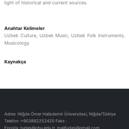
light of historical and current sources.
Anahtar Kelimeler
Uzbek Culture, Uzbek Music, Uzbek Folk Instruments,
Musicology
Kaynakça
Adres :Niğde Ömer Halisdemir Üniversitesi, Niğde/Türkiye
Telefon :+903882252420 Faks :
Eposta :tudas@ohu.edu.tr, mailtudas@gmail.com